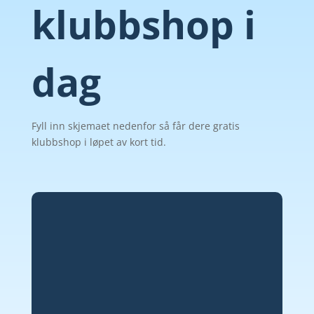
klubbshop i
dag
Fyll inn skjemaet nedenfor så får dere gratis
klubbshop i løpet av kort tid.