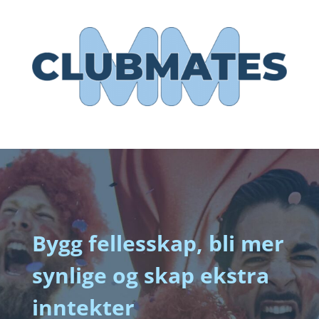
Bygg fellesskap, bli mer
synlige og skap ekstra
inntekter