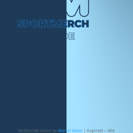
Nettbutikk levert av
Merch Mate
| Kopirett – Alle