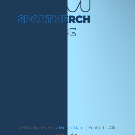
Nettbutikk levert av
Merch Mate
| Kopirett – Alle
rettigheter.