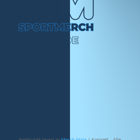
Nettbutikk levert av
Merch Mate
| Kopirett – Alle