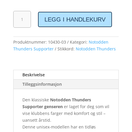
Notodden
LEGG I HANDLEKURV
Thunders
supporter
genser
antall
Produktnummer:
10430-03
Kategori:
Notodden
Thunders Supporter
Stikkord:
Notodden Thunders
Beskrivelse
Tilleggsinformasjon
Den klassiske
Notodden Thunders
Supporter genseren
er laget for deg som vil
vise klubbens farger med komfort og stil –
uansett årstid.
Denne unisex-modellen har en tidløs