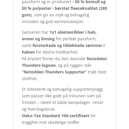
passform og er produsert i
50 % bomull og
50 % polyester
i
børstet fleecekvalitet (280
gsm)
, som gir en myk og behagelig
innsiden og god varmeisolasjon.
Genseren har
1x1 elastanribber i hals,
ermer og linning
for perfekt passform,
samt
forsterkede og tildekkede sømmer i
halsen
for ekstra holdbarhet.
På brystet finner du den ikoniske
Notodden
Thunders-logoen
, og på ryggen står
“Notodden Thunders Supporter”
trykt med
stolthet.
Et slitesterkt og behagelig supporterplagg
som passer like godt på tribunen som på
fritiden – ideell til både kampdager, reiser
og hverdagsbruk.
Oeko-Tex Standard 100-sertifisert
for
trygghet mot skadelige stoffer.