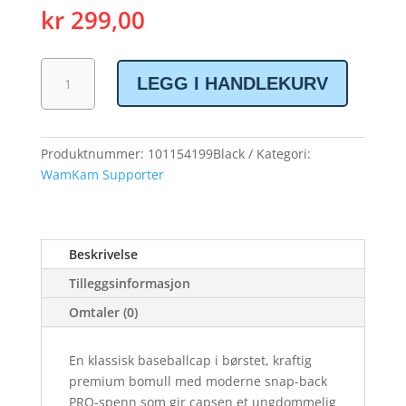
kr
299,00
WamKam
LEGG I HANDLEKURV
Baseball
cap
antall
Produktnummer:
101154199Black
Kategori:
WamKam Supporter
Beskrivelse
Tilleggsinformasjon
Omtaler (0)
En klassisk baseballcap i børstet, kraftig
premium bomull med moderne snap-back
PRO-spenn som gir capsen et ungdommelig