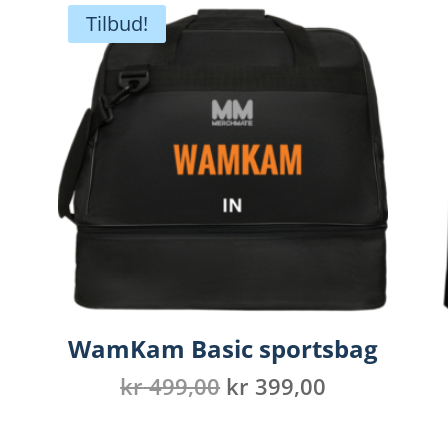
Tilbud!
WamKam Basic sportsbag
Opprinnelig
Nåværend
kr
499,00
kr
399,00
pris
pris
var:
er: