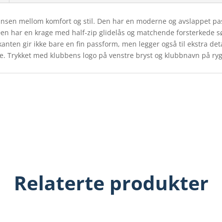
lansen mellom komfort og stil. Den har en moderne og avslappet p
n har en krage med half-zip glidelås og matchende forsterkede søm
ten gir ikke bare en fin passform, men legger også til ekstra detal
obe. Trykket med klubbens logo på venstre bryst og klubbnavn på ry
Relaterte produkter