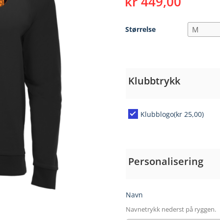
kr
449,00
Størrelse
Klubbtrykk
Klubblogo
(kr 25,00)
Personalisering
Navn
Navnetrykk nederst på ryggen.