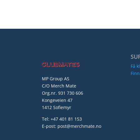
SU
Få k
Finn
MP Group AS
C/O Merch Mate
Org.nr. 931 730 606
Kongeveien 47
1412 Sofiemyr
Tel: +47 401 81 153
E-post: post@merchmate.no