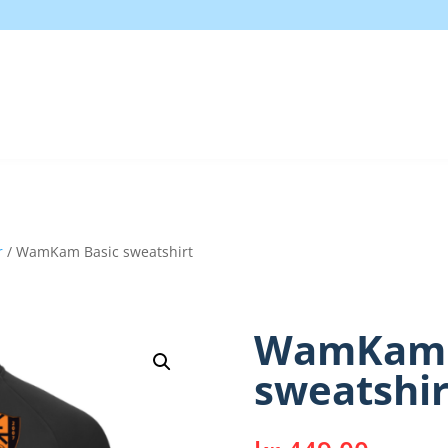
r
/ WamKam Basic sweatshirt
WamKam 
sweatshir