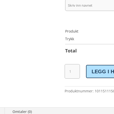
Produkt
Trykk
Total
WamKam
LEGG I 
Basic
sweatshirt
antall
Produktnummer:
101151115
Omtaler (0)