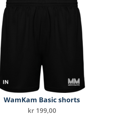
WamKam Basic shorts
e
kr
199,00